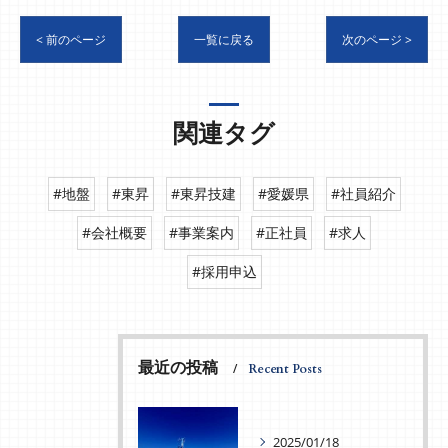
< 前のページ
一覧に戻る
次のページ >
関連タグ
#地盤
#東昇
#東昇技建
#愛媛県
#社員紹介
#会社概要
#事業案内
#正社員
#求人
#採用申込
最近の投稿
Recent Posts
2025/01/18