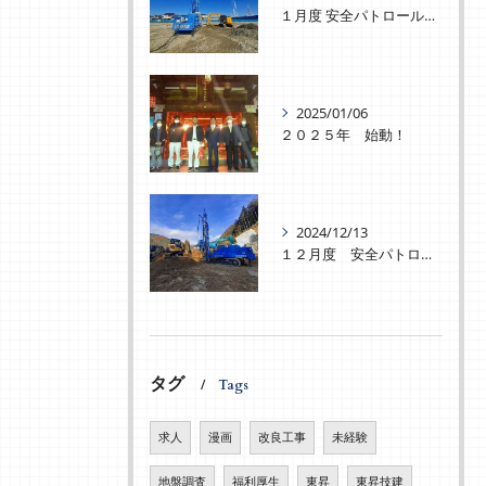
１月度 安全パトロールを実施致しました！
2025/01/06
２０２５年 始動！
2024/12/13
１２月度 安全パトロールを実施致しました！
タグ
Tags
求人
漫画
改良工事
未経験
地盤調査
福利厚生
東昇
東昇技建