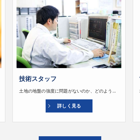
技術スタッフ
土地の地盤の強度に問題がないのか、どのような地質なのかを調べる「地盤調査」の業務と地盤調査のデータを精査し保証会社とやりとりをしながら、改良工事が必要な場合はそのプランや設計を、CADシステムを使い行います。工事が始まれば時に現場に足を運び、予定通りに正しく施工が行われているかどうかをチェックします。
詳しく見る