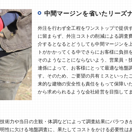
中間マージンを省いたリーズ
外注を行わず全工程をワンストップで提供
に留まらず、外注コストの削減による調査
介するとなるとどうしても中間マージンを
トがかかってくる中でさらにお客様に負担
そのようなことにならないよう、営業員・
連係によって、お客様にとって最適な地盤
す。そのため、ご要望の共有ミスといった
来的な建物の安全性も責任をもって保障い
から求められるような会社経営を目指して
の技術力や当日の主観・体調などによって調査結果にバラつき
透明性に欠ける地盤調査に、果たしてコストをかける必要性は