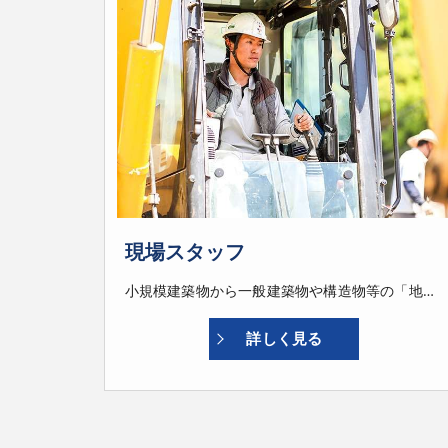
現場スタッフ
小規模建築物から一般建築物や構造物等の「地盤改良」や「補強工事」を行います。 私たちの仕事は建物・構造物を作るにあたり最初の仕事です。 安全で安心した生活を送るには土台となる地盤がしっかりしていなければいけません。 重機・機械などを使い地盤の補強を行い資格や操作スキル上達などの補助を致します。 未経験でも挑戦できます。
詳しく見る