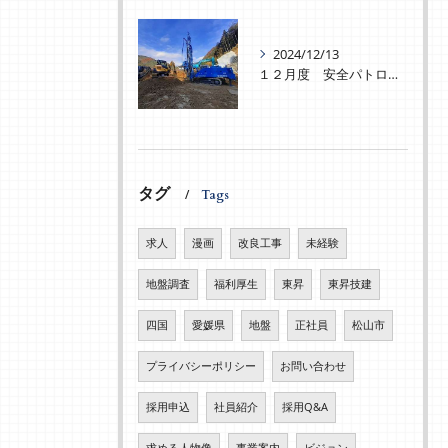
2024/12/13
１２月度 安全パトロールを実施致しました！
タグ
Tags
求人
漫画
改良工事
未経験
地盤調査
福利厚生
東昇
東昇技建
四国
愛媛県
地盤
正社員
松山市
プライバシーポリシー
お問い合わせ
採用申込
社員紹介
採用Q&A