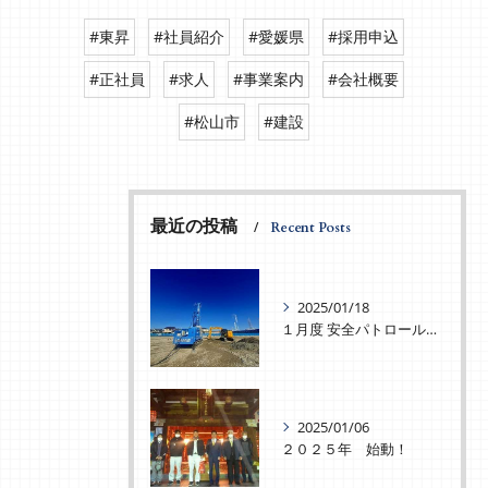
#東昇
#社員紹介
#愛媛県
#採用申込
#正社員
#求人
#事業案内
#会社概要
#松山市
#建設
最近の投稿
Recent Posts
2025/01/18
１月度 安全パトロールを実施致しました！
2025/01/06
２０２５年 始動！