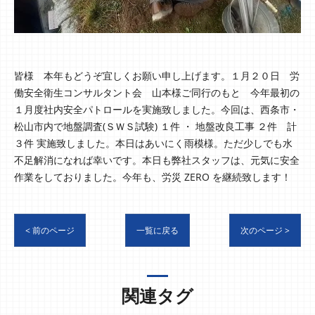
皆様 本年もどうぞ宜しくお願い申し上げます。１月２０日 労
働安全衛生コンサルタント会 山本様ご同行のもと 今年最初の
１月度社内安全パトロールを実施致しました。今回は、西条市・
松山市内で地盤調査(ＳＷＳ試験) １件 ・ 地盤改良工事 ２件 計
３件 実施致しました。本日はあいにく雨模様。ただ少しでも水
不足解消になれば幸いです。本日も弊社スタッフは、元気に安全
作業をしておりました。今年も、労災 ZERO を継続致します！
< 前のページ
一覧に戻る
次のページ >
関連タグ