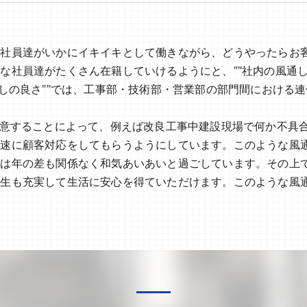
の社員達がいかにイキイキとして働きながら、どうやったらお
社員達がたくさん在籍していけるようにと、""社内の風通しの良
通しの良さ""では、工事部・技術部・営業部の部門間における
用意することによって、例えば改良工事中建設現場で何か不具
迅速に顧客対応をしてもらうようにしています。このような風
には年の差も関係なく和気あいあいと過ごしています。その上
厚生も充実して生活に安心を得ていただけます。このような風
。