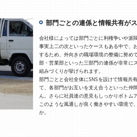
部門ごとの連係と情報共有が
会社様によっては部門ごとに利権争いや派
事実上二の次といったケースもある中で、
するため、外向きの職場環境の整備に努め
部・営業部といった三部門の連係が非常に
組みづくりが挙げられます。
部門ごとと会社全体にSNSを設けて情報共
て、各部門がお互いを支え合うといった仲
ん。さらに社員達の意見もしっかりボトム
このような風通しが良く働きやすい環境で
か。