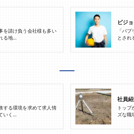
ビジョ
事を請け負う会社様も多い
「パブ
れる地…
とされ
社員紹
務する環境を求めて求人情
トップ
ていく…
ズな職