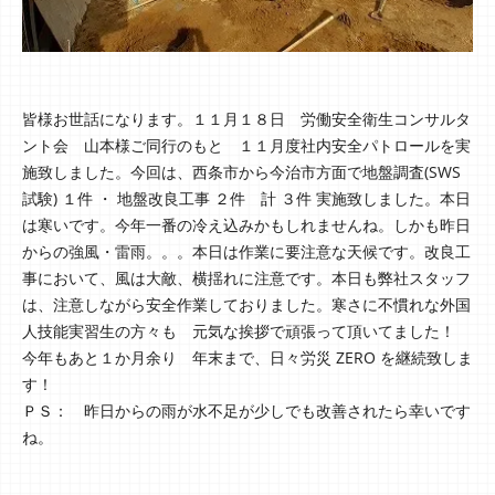
皆様お世話になります。１１月１８日 労働安全衛生コンサルタ
ント会 山本様ご同行のもと １１月度社内安全パトロールを実
施致しました。今回は、西条市から今治市方面で地盤調査(SWS
試験) １件 ・ 地盤改良工事 ２件 計 ３件 実施致しました。本日
は寒いです。今年一番の冷え込みかもしれませんね。しかも昨日
からの強風・雷雨。。。本日は作業に要注意な天候です。改良工
事において、風は大敵、横揺れに注意です。本日も弊社スタッフ
は、注意しながら安全作業しておりました。寒さに不慣れな外国
人技能実習生の方々も 元気な挨拶で頑張って頂いてました！
今年もあと１か月余り 年末まで、日々労災 ZERO を継続致しま
す！
ＰＳ： 昨日からの雨が水不足が少しでも改善されたら幸いです
ね。