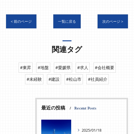
< 前のページ
一覧に戻る
次のページ >
関連タグ
#東昇
#地盤
#愛媛県
#求人
#会社概要
#未経験
#建設
#松山市
#社員紹介
最近の投稿
Recent Posts
2025/01/18