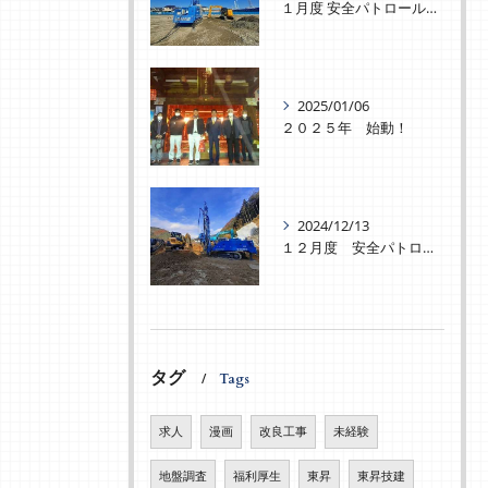
１月度 安全パトロールを実施致しました！
2025/01/06
２０２５年 始動！
2024/12/13
１２月度 安全パトロールを実施致しました！
タグ
Tags
求人
漫画
改良工事
未経験
地盤調査
福利厚生
東昇
東昇技建