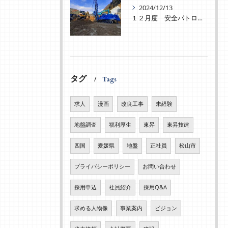
2024/12/13
１２月度 安全パトロールを実施致しました！
タグ
Tags
求人
漫画
改良工事
未経験
地盤調査
福利厚生
東昇
東昇技建
四国
愛媛県
地盤
正社員
松山市
プライバシーポリシー
お問い合わせ
採用申込
社員紹介
採用Q&A
求める人物像
事業案内
ビジョン