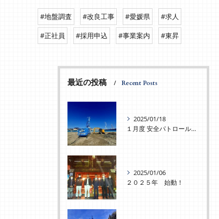
#地盤調査
#改良工事
#愛媛県
#求人
#正社員
#採用申込
#事業案内
#東昇
最近の投稿
Recent Posts
2025/01/18
１月度 安全パトロールを実施致しました！
2025/01/06
２０２５年 始動！